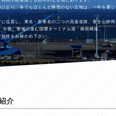
候により、冬でもほとんど降雪のない立地は、一年を通じ
アに位置し、東名・新東名の二つの高速道路、富士山静岡
。 今後、整備の進む国際ターミナル港・御前崎港。
可能性をお確かめ下さい。
紹介