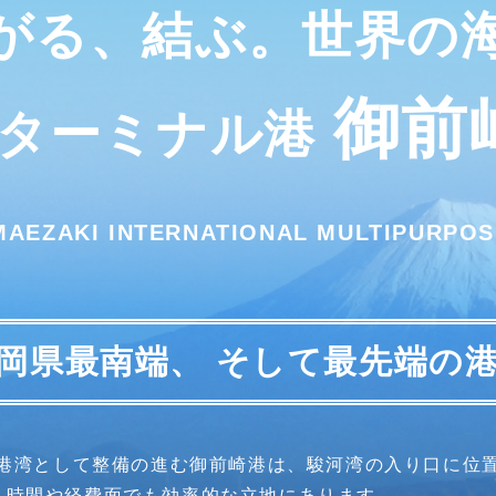
がる、結ぶ。世界の
御前
際ターミナル港
MAEZAKI
INTERNATIONAL MULTIPURPOS
岡県最南端、
そして最先端の
要港湾として整備の進む御前崎港は、駿河湾の入り口に位
、時間や経費面でも効率的な立地にあります。