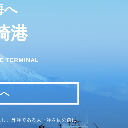
海へ
崎港
E TERMINAL
港へ
置し、外洋である太平洋を目の前に