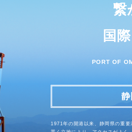
繋
国
PORT OF O
静
1971年の開港以来、静岡県の重
置く立地により、アクセスがよく